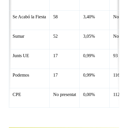
Se Acabó la Fiesta
58
3,40%
No pres
Sumar
52
3,05%
No pres
Junts UE
17
0,99%
93
Podemos
17
0,99%
116
CPE
No presentat
0,00%
112