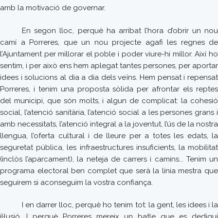
amb la motivació de governar.
En segon lloc, perquè ha arribat l’hora d’obrir un nou
camí a Porreres, que un nou projecte agafi les regnes de
l’Ajuntament per millorar el poble i poder viure-hi millor. Així ho
sentim, i per això ens hem aplegat tantes persones, per aportar
idees i solucions al dia a dia dels veïns. Hem pensat i repensat
Porreres, i tenim una proposta sòlida per afrontar els reptes
del municipi, que són molts, i algun de complicat: la cohesió
social, l’atenció sanitària, l’atenció social a les persones grans i
amb necessitats, l’atenció integral a la joventut, l’ús de la nostra
llengua, l’oferta cultural i de lleure per a totes les edats, la
seguretat pública, les infraestructures insuficients, la mobilitat
(inclòs l’aparcament), la neteja de carrers i camins... Tenim un
programa electoral ben complet que serà la línia mestra que
seguirem si aconseguim la vostra confiança.
I en darrer lloc, perquè ho tenim tot: la gent, les idees i la
il·lusió. I perquè Porreres mereix un batle que es dediqui