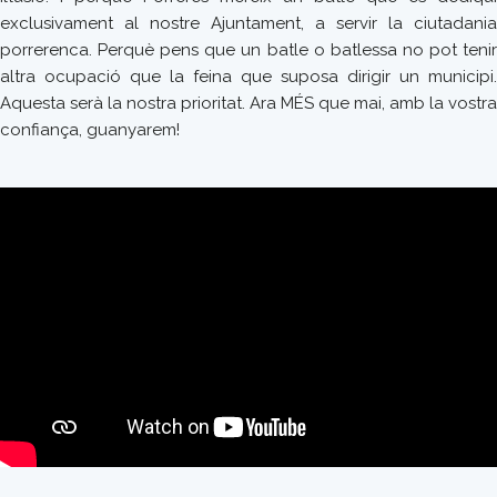
exclusivament al nostre Ajuntament, a servir la ciutadania
porrerenca. Perquè pens que un batle o batlessa no pot tenir
altra ocupació que la feina que suposa dirigir un municipi.
Aquesta serà la nostra prioritat. Ara MÉS que mai, amb la vostra
confiança, guanyarem!