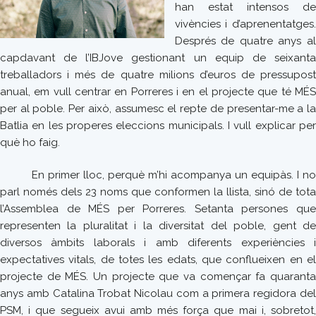
han estat intensos de
vivències i d’aprenentatges.
Després de quatre anys al
capdavant de l’IBJove gestionant un equip de seixanta
treballadors i més de quatre milions d’euros de pressupost
anual, em vull centrar en Porreres i en el projecte que té MÉS
per al poble. Per això, assumesc el repte de presentar-me a la
Batlia en les properes eleccions municipals. I vull explicar per
què ho faig.
En primer lloc, perquè m’hi acompanya un equipàs. I no
parl només dels 23 noms que conformen la llista, sinó de tota
l’Assemblea de MÉS per Porreres. Setanta persones que
representen la pluralitat i la diversitat del poble, gent de
diversos àmbits laborals i amb diferents experiències i
expectatives vitals, de totes les edats, que conflueixen en el
projecte de MÉS. Un projecte que va començar fa quaranta
anys amb Catalina Trobat Nicolau com a primera regidora del
PSM, i que segueix avui amb més força que mai i, sobretot,