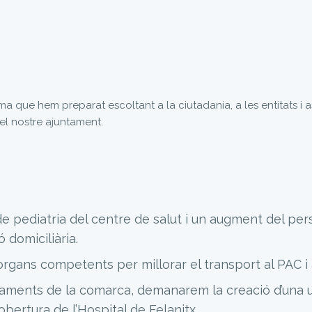
a que hem preparat escoltant a la ciutadania, a les entitats i 
el nostre ajuntament.
 de pediatria del centre de salut i un augment del per
 domiciliària.
rgans competents per millorar el transport al PAC i 
ents de la comarca, demanarem la creació d’una unita
ertura de l’Hospital de Felanitx.