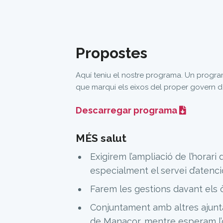
Propostes
Aquí teniu el nostre programa. Un program
que marqui els eixos del proper govern d
Descarregar programa
MÉS salut
Exigirem l’ampliació de l’horari
especialment el servei d’atenció
Farem les gestions davant els ò
Conjuntament amb altres ajuntam
de Manacor, mentre esperam l’ob