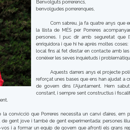
Benvolguts porrerencs,
benvolgudes porrerenques,
Com sabreu, ja fa quatre anys que 
la llista de MÉS per Porreres acompanyan
persones. I puc dir amb seguretat que l’
enriquidora i que hi he après moltes coses:
local fins al fet d’estar en contacte amb le
conèixer les seves inquietuds i problemàtiqu
Aquests darrers anys el projecte pol
reforçat unes bases que ens han ajudat a créi
de govern dins l'Ajuntament. Hem sabut
constant, i sempre sent constructius i fisca
ent.
mb la convicció que Porreres necessita un canvi d’aires, em
a de gent jove i també de gent experimentada: persones il·lu
r-vos i a formar un equip de govern que afronti els grans re