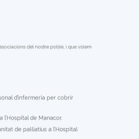
associacions del nostre poble, i que volem
sonal d’infermeria per cobrir
a l’Hospital de Manacor.
t de pal·liatius a l’Hospital