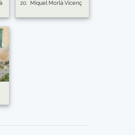
à
20.
Miquel Morlà Vicenç