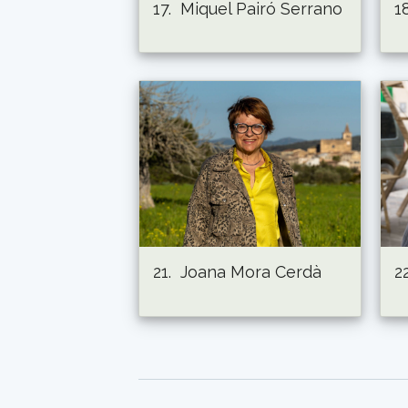
17.
Miquel Pairó Serrano
18
21.
Joana Mora Cerdà
22