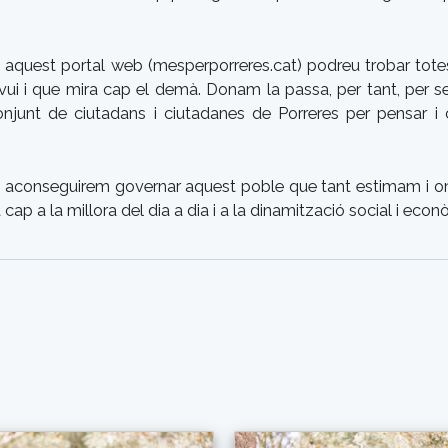
n aquest portal web (mesperporreres.cat) podreu trobar tote
ui i que mira cap el demà. Donam la passa, per tant, per se
onjunt de ciutadans i ciutadanes de Porreres per pensar i 
a, aconseguirem governar aquest poble que tant estimam i o
ap a la millora del dia a dia i a la dinamització social i econò